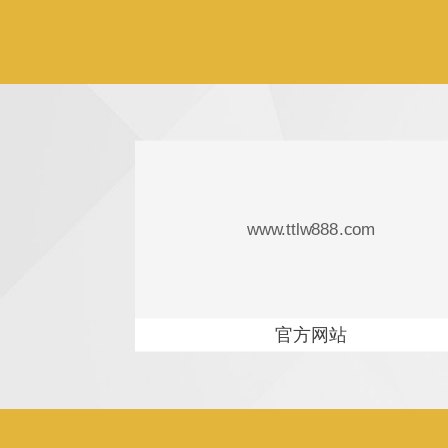
www.ttlw888.com
官方网站