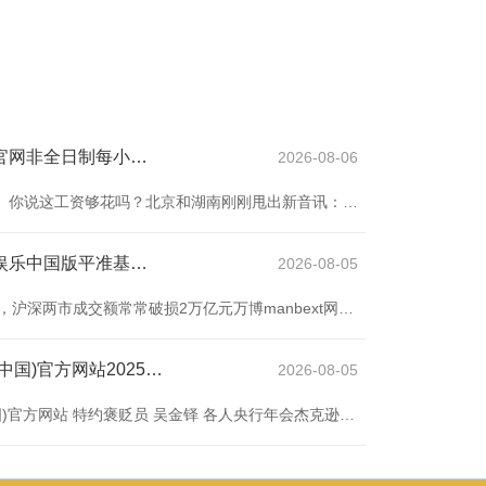
万博manbext网页版登录app官网非全日制每小时22块4；福建更早-万博manbext网页版登录(中国)官方网站入口
2026-08-06
最低工资尺度诊疗，9月1日开动！ 你说这工资够花吗？北京和湖南刚刚甩出新音讯：从本年9月1日起，最低工资要往上蹿一截！北京那儿每月最顽劣拿到2540元，比之前多了120块；湖南也不隐隐，分了三个档，最高2200，低的也得1800。这可不是小事，牵动着若干打工东谈主的钱袋子！ 这波诊疗可不是光喊标语。北京清结拜白写着：全日制服务者月工资不可低于2540，非全日制每小时也得27.7元以上。湖南那儿更细密，按地区经济水平划出三档——2200、2000、1800，小时工资也对应22、20和18块。别小
万博manbext网页版登录app娱乐中国版平准基金握续显效-万博manbext网页版登录(中国)官方网站入口
2026-08-05
近期，A股市集主要指数握续走强，沪深两市成交额常常破损2万亿元万博manbext网页版登录app娱乐，两融余额亦保握在历史高位。东方金钱Choice数据高慢，国法8月21日收盘，上证指数、深证成指、创业板指年内折柳高涨12.51%、14.45%、21.19%。 A股市集本轮高涨行情离不开多路资金各司其职、共同发力。笔者觉得，从恒久来看，多元化资金合力将增强中国本钱市集的韧性，并握续沉静其向好生态。 其一，中国版平准基金握续显效，是本钱市集恒久健康启动的基石。 本年以来，监管部门对中央汇金公司阐
万博manbext网页版登录app(中国)官方网站2025年6月当月各人官方黄金储备净增22吨-万博manbext网页版登录(中国)官方网站入口
2026-08-05
万博manbext网页版登录app(中国)官方网站 特约褒贬员 吴金铎 各人央行年会杰克逊霍尔经济接洽会前夜，市集静待好意思联储主席鲍威尔的演讲，期待其公布新的货币政策框架和9月议息更明确的信号。黄金市集呈现多空交汇的局势，一方面是好意思俄以及西洋乌联接层会面，俄乌和谈谈判取得结巴发挥；另一方面是市集瞻望鲍威尔在杰克逊霍尔会议上将开释鹰派信号。会前好意思联储公开7月会议纪要炫夸，好意思国通胀仍存上行风险，这导致会前出现黄金走弱和好意思元上行并存的局势。 4月好意思国秘书所谓“平等关税”之后，好