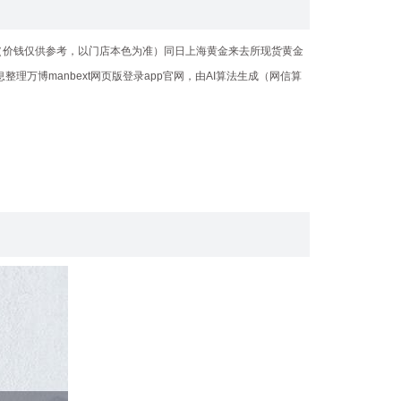
克。（价钱仅供参考，以门店本色为准）同日上海黄金来去所现货黄金
信息整理万博manbext网页版登录app官网，由AI算法生成（网信算