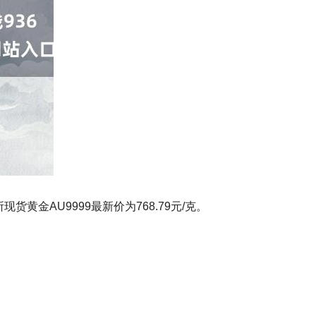
黄金AU9999最新价为768.79元/克。