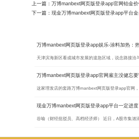
上一篇：
万博manbext网页版登录app官网铂金价
下一篇：
现金万博manbext网页版登录app平台金
现金万博manb