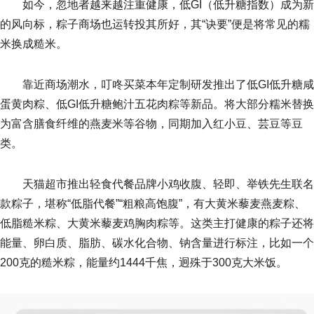
如今，忽地者越来越注重健康，低GI（低升糖指数）成为新
的风向标，粽子商场也运转投其所好，其“诀要”便是将常见的糯
米换成糙米。
靠近商场潮水，叮咚买菜本年定制研发推出了低GI低升糖咸
蛋黄肉粽、低GI低升糖鲍汁五花肉粽等新品。将大部分糯米替换
为富含膳食纤维的燕麦米等谷物，同期加入红小豆、芸豆等豆
类。
天猫超市推出轻食代餐品牌小鸡收腹、轻即、举铁先生联名
款粽子，堪称“低脂代餐”“粗粮高饱腹”，有大黄米藜麦燕麦粽、
低脂糙米粽、大黄米藜麦鸡胸肉粽等。这类主打健康的粽子还将
能量、卵白质、脂肪、碳水化合物、钠含量进行标注，比如一个
200克的糙米粽，能量约1444千焦，迥殊于300克大米饭。