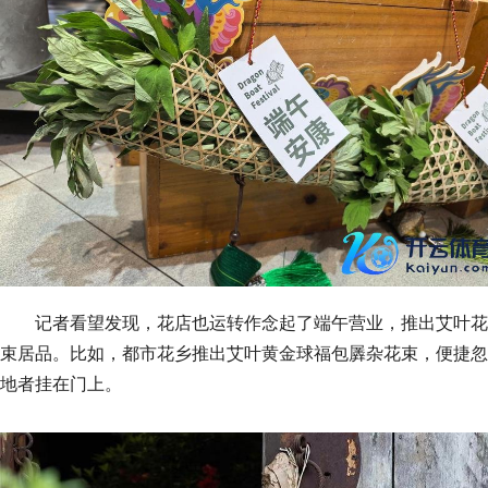
记者看望发现，花店也运转作念起了端午营业，推出艾叶花
束居品。比如，都市花乡推出艾叶黄金球福包羼杂花束，便捷忽
地者挂在门上。