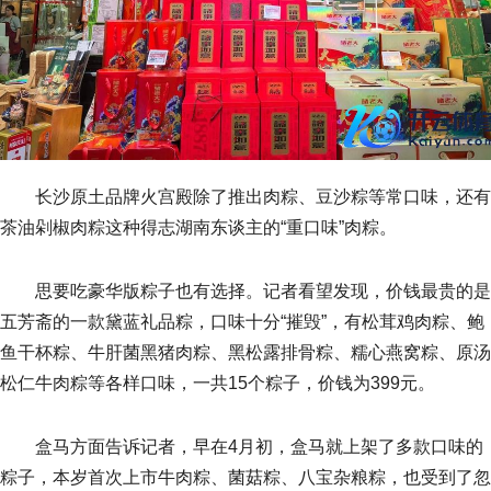
长沙原土品牌火宫殿除了推出肉粽、豆沙粽等常口味，还有
茶油剁椒肉粽这种得志湖南东谈主的“重口味”肉粽。
思要吃豪华版粽子也有选择。记者看望发现，价钱最贵的是
五芳斋的一款黛蓝礼品粽，口味十分“摧毁”，有松茸鸡肉粽、鲍
鱼干杯粽、牛肝菌黑猪肉粽、黑松露排骨粽、糯心燕窝粽、原汤
松仁牛肉粽等各样口味，一共15个粽子，价钱为399元。
盒马方面告诉记者，早在4月初，盒马就上架了多款口味的
粽子，本岁首次上市牛肉粽、菌菇粽、八宝杂粮粽，也受到了忽