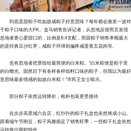
到底是甜粽子吃如故咸粽子好意思味？每年都会激发一波对
于粽子口味的大PK。盒马销售告诉记者，从忽地反馈而言发现
忽地者更心爱甜口的，比例是6:4支配，而甜粽子销售孝顺最大
的是经典豆沙红枣，咸粽子环球则偏疼咸蛋黄五花肉等。
也有忽地者把票投给最简便的白米粽。“白米粽便是粽子里
的白蟾光。固然目下有各样各样馅料口味的粽子，但我以为最好
意思味最多情感的如故白米粽！”市民王女士暗示。
部分粽子依然运转降价，检朴包装更受接待
在步步高星城六合店，红扑扑的粽子礼盒也依然堆成小山。
跟着端午节附近，粽子风雅插足了销售旺季，一些粽子礼盒依然
运转推出限时特价。