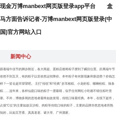
现金万博manbext网页版登录app平台 盒
马方面告诉记者-万博manbext网页版登录(中
国)官方网站入口
新闻中心
跟着端午佳节的脚步附近，各大商超、蛋糕店都将粽子摆到了瞩目位置。距离端午节
依然不到五天，有的粽子以至依然运转降价。本年粽子有何新现象和新趋势？价钱怎
样？一皆去超市望望吧。 主打“传统”和“经典” 折耳根粽、小龙虾粽、螺蛳粉粽、辣条
粽……连年来，各样仙葩口味的粽子一度吸睛，似乎任何网红小吃都不错往粽叶里
塞。不外，博物多闻的忽地者最终如故发现，传统口味最经典。本年，在线下超市，
占据“C位”的主要如故豆沙粽、肉粽等传统口味的粽子，主要的品牌亦然忽地者所熟
知的，比如五芳斋、真真老老、诸大哥、广州酒家、