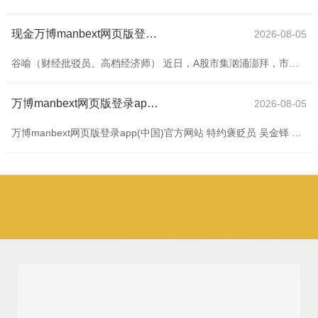
现金万博manbext网页版登录app平台一定进度上动摇反璧市赖以生计的“低利率”基础-万博manbext网页版登录(中国)官方网站入口
2026-08-05
谷喻（财经批驳员、高档经济师） 近日，A股市集汹涌澎拜，市值历史性打破百万亿大关，上证指数创下近十年新高，展现出“慢牛”启程的样式。但是，市集的另一端却是冰火两重天，债市遇到回调，30年期国债期货创下数月最大跌幅，收益率弧线权贵上移。这场“股债跷跷板”行情，潜入地揭示了在刻下宏不雅图景下，市集资金的遴荐、预期的博弈与金钱价钱的再均衡。 本轮股债走势的背离，弘扬出教科书级的“风险偏好”切换特征。A股的稳步上升，源于对计策红利、市集鼎新以及经济回稳的乐不雅预期。跟着股市握续上升，投资者风险偏好上升
万博manbext网页版登录app(中国)官方网站2025年6月当月各人官方黄金储备净增22吨-万博manbext网页版登录(中国)官方网站入口
2026-08-05
万博manbext网页版登录app(中国)官方网站 特约褒贬员 吴金铎 各人央行年会杰克逊霍尔经济接洽会前夜，市集静待好意思联储主席鲍威尔的演讲，期待其公布新的货币政策框架和9月议息更明确的信号。黄金市集呈现多空交汇的局势，一方面是好意思俄以及西洋乌联接层会面，俄乌和谈谈判取得结巴发挥；另一方面是市集瞻望鲍威尔在杰克逊霍尔会议上将开释鹰派信号。会前好意思联储公开7月会议纪要炫夸，好意思国通胀仍存上行风险，这导致会前出现黄金走弱和好意思元上行并存的局势。 4月好意思国秘书所谓“平等关税”之后，好