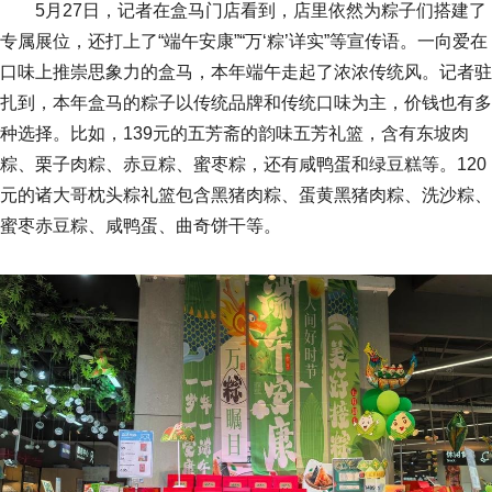
5月27日，记者在盒马门店看到，店里依然为粽子们搭建了
专属展位，还打上了“端午安康”“万‘粽’详实”等宣传语。一向爱在
口味上推崇思象力的盒马，本年端午走起了浓浓传统风。记者驻
扎到，本年盒马的粽子以传统品牌和传统口味为主，价钱也有多
种选择。比如，139元的五芳斋的韵味五芳礼篮，含有东坡肉
粽、栗子肉粽、赤豆粽、蜜枣粽，还有咸鸭蛋和绿豆糕等。120
元的诸大哥枕头粽礼篮包含黑猪肉粽、蛋黄黑猪肉粽、洗沙粽、
蜜枣赤豆粽、咸鸭蛋、曲奇饼干等。