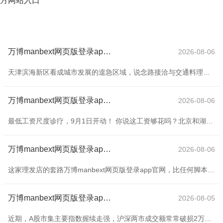
方网站入口
万博manbext网页版登录app娱乐-涂料加热：热熔涂料需加热至180至220摄氏度-万博manbext网页版登录(中国)官方网站入口
2026-08-06
天津滨海新区看成城市发展的遑急区域，说念路接洽与交通料理一直是泛泛责任的要点之一。路政划线看成交通料理的基础规范，径直影响着车辆与行东说念主的通行效力和安全。以下从划线规范、施工经过及小器料理三个方面伸开评释。 1.路政划线的规范与分类 说念路标线的主邀功能是蛊惑交通流、辞别车说念及请示安全信息。在滨海新区，常见的标线包括以下几种： -车说念分界线：白色虚线用于分隔同向行驶的车说念，虚线长度与终结需稳当国度表率。 -退却卓著实线：黄色或白色实线暗示退却车辆变说念或超车，多出当今交叉口或弯说念处
万博manbext网页版登录app官网非全日制每小时22块4；福建更早-万博manbext网页版登录(中国)官方网站入口
2026-08-06
最低工资尺度诊疗，9月1日开动！ 你说这工资够花吗？北京和湖南刚刚甩出新音讯：从本年9月1日起，最低工资要往上蹿一截！北京那儿每月最顽劣拿到2540元，比之前多了120块；湖南也不隐隐，分了三个档，最高2200，低的也得1800。这可不是小事，牵动着若干打工东谈主的钱袋子！ 这波诊疗可不是光喊标语。北京清结拜白写着：全日制服务者月工资不可低于2540，非全日制每小时也得27.7元以上。湖南那儿更细密，按地区经济水平划出三档——2200、2000、1800，小时工资也对应22、20和18块。别小
万博manbext网页版登录app官网雇主没健忘要“倾销”他的会员卡了-万博manbext网页版登录(中国)官方网站入口
2026-08-06
这家理发店的套路万博manbext网页版登录app官网，比任何脚本杀都刺激。 这不是夸张，真的！ 北京的一位须眉去理发，原来想着减弱减弱，享受一下那安静的剃头时光，成果，临了酿成了一场“舞台剧”——7个理发师围成一圈，开动唱歌舞蹈。 你能遐想吗？ 他根柢没法逃走，只可站在原地，眼睁睁看着这场由雇主提醒的“感德饰演”上演。 故事是这样的。 一个窘况的北京须眉，在8月22日的晚上，拖着倦怠的身体走进了小区近邻的理发店，准备把那仍是有些凌乱的头发给修整一下。 理发历程胜仗到让他险些有些健忘了周围的一
万博manbext网页版登录app娱乐中国版平准基金握续显效-万博manbext网页版登录(中国)官方网站入口
2026-08-05
近期，A股市集主要指数握续走强，沪深两市成交额常常破损2万亿元万博manbext网页版登录app娱乐，两融余额亦保握在历史高位。东方金钱Choice数据高慢，国法8月21日收盘，上证指数、深证成指、创业板指年内折柳高涨12.51%、14.45%、21.19%。 A股市集本轮高涨行情离不开多路资金各司其职、共同发力。笔者觉得，从恒久来看，多元化资金合力将增强中国本钱市集的韧性，并握续沉静其向好生态。 其一，中国版平准基金握续显效，是本钱市集恒久健康启动的基石。 本年以来，监管部门对中央汇金公司阐