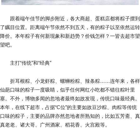
跟着端午佳节的脚步附近，各大商超、蛋糕店都将粽子摆到
了瞩目位置。距离端午节依然不到五天，有的粽子以至依然运转
降价。本年粽子有何新现象和新趋势？价钱怎样？一皆去超市望
望吧。
主打“传统”和“经典”
折耳根粽、小龙虾粽、螺蛳粉粽、辣条粽……连年来，各样
仙葩口味的粽子一度吸睛，似乎任何网红小吃都不错往粽叶里
塞。不外，博物多闻的忽地者最终如故发现，传统口味最经典。
本年，在线下超市，占据“C位”的主要如故豆沙粽、肉粽等传统
口味的粽子，主要的品牌亦然忽地者所熟知的，比如五芳斋、真
真老老、诸大哥、广州酒家、稻花香、火宫殿等。