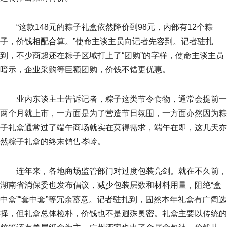
“这款148元的粽子礼盒依然降价到98元，内部有12个粽
子，价钱相配合算。”使命主谈主员向记者先容到。记者驻扎
到，不少商超还在粽子区域打上了“团购”的字样，使命主谈主员
暗示，企业采购等巨额团购，价钱不错更优惠。
业内东谈主士告诉记者，粽子这类节令食物，通常会提前一
两个月就上市，一方面是为了营造节日氛围，一方面亦然因为粽
子礼盒通常过了端午商场就实在莫得需求，端午在即，这几天亦
然粽子礼盒的终末销售岑岭。
连年来，各地商场监管部门对过度包装亮剑。就在不久前，
湖南省消保委也发布倡议，减少包装层数和材料用量，阻绝“盒
中盒”“套中套”等冗余蓄意。记者驻扎到，固然本年礼盒有广阔选
择，但礼盒总体检朴，价钱也不是迥殊奥密。礼盒主要以传统的