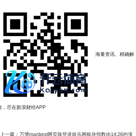
海量资讯、精确解
读，尽在新浪财经APP
上一篇：
万博manbext网页版登录娱乐网板块指数由14:26的涨