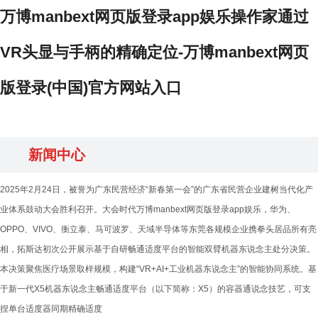
万博manbext网页版登录app娱乐操作家通过
VR头显与手柄的精确定位-万博manbext网页
版登录(中国)官方网站入口
新闻中心
2025年2月24日，被誉为广东民营经济“新春第一会”的广东省民营企业建树当代化产
业体系鼓动大会胜利召开。大会时代万博manbext网页版登录app娱乐，华为、
OPPO、VIVO、衡立泰、马可波罗、天域半导体等东莞各规模企业携拳头居品所有亮
相，拓斯达初次公开展示基于自研畅通适度平台的智能双臂机器东说念主处分决策。
本决策聚焦医疗场景取样规模，构建“VR+AI+工业机器东说念主”的智能协同系统。基
于新一代X5机器东说念主畅通适度平台（以下简称：X5）的容器通说念技艺，可支
捏单台适度器同期精确适度