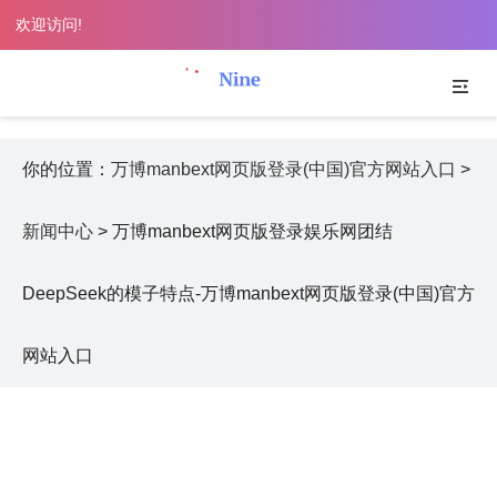
欢迎访问!
你的位置：
万博manbext网页版登录(中国)官方网站入口
>
新闻中心
> 万博manbext网页版登录娱乐网团结
DeepSeek的模子特点-万博manbext网页版登录(中国)官方
网站入口