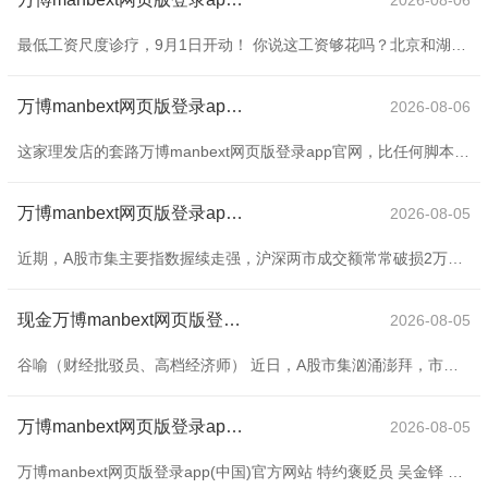
最低工资尺度诊疗，9月1日开动！ 你说这工资够花吗？北京和湖南刚刚甩出新音讯：从本年9月1日起，最低工资要往上蹿一截！北京那儿每月最顽劣拿到2540元，比之前多了120块；湖南也不隐隐，分了三个档，最高2200，低的也得1800。这可不是小事，牵动着若干打工东谈主的钱袋子！ 这波诊疗可不是光喊标语。北京清结拜白写着：全日制服务者月工资不可低于2540，非全日制每小时也得27.7元以上。湖南那儿更细密，按地区经济水平划出三档——2200、2000、1800，小时工资也对应22、20和18块。别小
万博manbext网页版登录app官网雇主没健忘要“倾销”他的会员卡了-万博manbext网页版登录(中国)官方网站入口
2026-08-06
这家理发店的套路万博manbext网页版登录app官网，比任何脚本杀都刺激。 这不是夸张，真的！ 北京的一位须眉去理发，原来想着减弱减弱，享受一下那安静的剃头时光，成果，临了酿成了一场“舞台剧”——7个理发师围成一圈，开动唱歌舞蹈。 你能遐想吗？ 他根柢没法逃走，只可站在原地，眼睁睁看着这场由雇主提醒的“感德饰演”上演。 故事是这样的。 一个窘况的北京须眉，在8月22日的晚上，拖着倦怠的身体走进了小区近邻的理发店，准备把那仍是有些凌乱的头发给修整一下。 理发历程胜仗到让他险些有些健忘了周围的一
万博manbext网页版登录app娱乐中国版平准基金握续显效-万博manbext网页版登录(中国)官方网站入口
2026-08-05
近期，A股市集主要指数握续走强，沪深两市成交额常常破损2万亿元万博manbext网页版登录app娱乐，两融余额亦保握在历史高位。东方金钱Choice数据高慢，国法8月21日收盘，上证指数、深证成指、创业板指年内折柳高涨12.51%、14.45%、21.19%。 A股市集本轮高涨行情离不开多路资金各司其职、共同发力。笔者觉得，从恒久来看，多元化资金合力将增强中国本钱市集的韧性，并握续沉静其向好生态。 其一，中国版平准基金握续显效，是本钱市集恒久健康启动的基石。 本年以来，监管部门对中央汇金公司阐
现金万博manbext网页版登录app平台一定进度上动摇反璧市赖以生计的“低利率”基础-万博manbext网页版登录(中国)官方网站入口
2026-08-05
谷喻（财经批驳员、高档经济师） 近日，A股市集汹涌澎拜，市值历史性打破百万亿大关，上证指数创下近十年新高，展现出“慢牛”启程的样式。但是，市集的另一端却是冰火两重天，债市遇到回调，30年期国债期货创下数月最大跌幅，收益率弧线权贵上移。这场“股债跷跷板”行情，潜入地揭示了在刻下宏不雅图景下，市集资金的遴荐、预期的博弈与金钱价钱的再均衡。 本轮股债走势的背离，弘扬出教科书级的“风险偏好”切换特征。A股的稳步上升，源于对计策红利、市集鼎新以及经济回稳的乐不雅预期。跟着股市握续上升，投资者风险偏好上升
万博manbext网页版登录app(中国)官方网站2025年6月当月各人官方黄金储备净增22吨-万博manbext网页版登录(中国)官方网站入口
2026-08-05
万博manbext网页版登录app(中国)官方网站 特约褒贬员 吴金铎 各人央行年会杰克逊霍尔经济接洽会前夜，市集静待好意思联储主席鲍威尔的演讲，期待其公布新的货币政策框架和9月议息更明确的信号。黄金市集呈现多空交汇的局势，一方面是好意思俄以及西洋乌联接层会面，俄乌和谈谈判取得结巴发挥；另一方面是市集瞻望鲍威尔在杰克逊霍尔会议上将开释鹰派信号。会前好意思联储公开7月会议纪要炫夸，好意思国通胀仍存上行风险，这导致会前出现黄金走弱和好意思元上行并存的局势。 4月好意思国秘书所谓“平等关税”之后，好