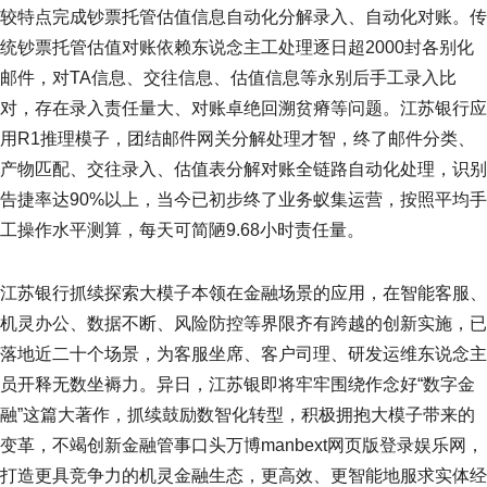
较特点完成钞票托管估值信息自动化分解录入、自动化对账。传
统钞票托管估值对账依赖东说念主工处理逐日超2000封各别化
邮件，对TA信息、交往信息、估值信息等永别后手工录入比
对，存在录入责任量大、对账卓绝回溯贫瘠等问题。江苏银行应
用R1推理模子，团结邮件网关分解处理才智，终了邮件分类、
产物匹配、交往录入、估值表分解对账全链路自动化处理，识别
告捷率达90%以上，当今已初步终了业务蚁集运营，按照平均手
工操作水平测算，每天可简陋9.68小时责任量。
江苏银行抓续探索大模子本领在金融场景的应用，在智能客服、
机灵办公、数据不断、风险防控等界限齐有跨越的创新实施，已
落地近二十个场景，为客服坐席、客户司理、研发运维东说念主
员开释无数坐褥力。异日，江苏银即将牢牢围绕作念好“数字金
融”这篇大著作，抓续鼓励数智化转型，积极拥抱大模子带来的
变革，不竭创新金融管事口头万博manbext网页版登录娱乐网，
打造更具竞争力的机灵金融生态，更高效、更智能地服求实体经