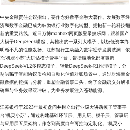
中央金融责任会议指出，要作念好数字金融大著作。发展数字经
济和数字金融已成为鼓励银行业数字化转型、拥抱新一轮科技翻
新的重要路线。近日万博manbext网页版登录娱乐网，跟着国产
大模子DeepSeek崛起，其推出的一系列大模子，以极低资本终
明晰不凡的性能发扬。江苏银行主动融入数字经济发展波澜，依
托“机灵小苏”大讲话模子管事平台，告捷腹地化部署微调
DeepSeek-VL2多模态模子、轻量DeepSeek-R1推理模子，分
别哄骗于智能协议质检和自动化估值对账场景中，通过对海量金
融数据的挖掘与分析，重塑金融管事口头，终了金融语义分解准
确率与业务效果双冲破，为业务发展注入苍劲能源。
江苏银行于2023年最初盘问并树立出行业级大讲话模子管事平
台“机灵小苏”，通过构建基础环节层、用具层、模子层、管事层
与应用层五层架构，作念到高度自主可控与定制化。“机灵小