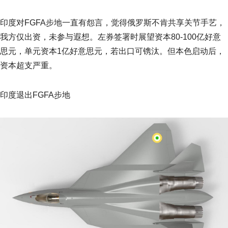
印度对FGFA步地一直有怨言，觉得俄罗斯不肯共享关节手艺，
我方仅出资，未参与遐想。左券签署时展望资本80-100亿好意
思元，单元资本1亿好意思元，若出口可镌汰。但本色启动后，
资本超支严重。
印度退出FGFA步地