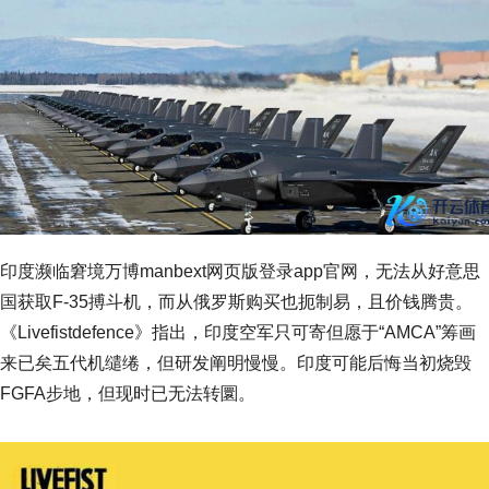
印度濒临窘境万博manbext网页版登录app官网，无法从好意思
国获取F-35搏斗机，而从俄罗斯购买也扼制易，且价钱腾贵。
《Livefistdefence》指出，印度空军只可寄但愿于“AMCA”筹画
来已矣五代机缱绻，但研发阐明慢慢。印度可能后悔当初烧毁
FGFA步地，但现时已无法转圜。