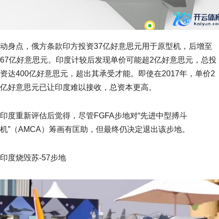
动身点，俄方条款印方投资37亿好意思元用于原型机，后增至
67亿好意思元。印度计较后发现单价可能超2亿好意思元，总投
资达400亿好意思元，超出其承受才能。即使在2017年，单价2
亿好意思元已让印度难以接收，总资本更高。
印度重新评估后觉得，尽管FGFA步地对“先进中型搏斗
机”（AMCA）筹画有匡助，但最终仍决定退出该步地。
印度烧毁苏-57步地