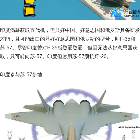
印度渴慕获取五代机，但只好中国、好意思国和俄罗斯具备研发
才能，且可能出口的只好好意思国和俄罗斯的型号，即F-35和
苏-57。尽管印度曾对F-35感敬爱敬爱，但因无法从好意思国获
取，只可转向苏-57。印度但愿用苏-57顽抗歼-20。
印度参与苏-57步地