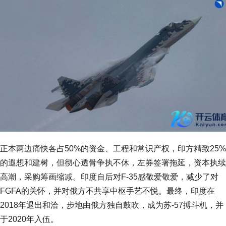
正本两边痛快各占50%的资金、工程和常识产权，印方精致25%
的遐想和建树，但彻心透骨争执不休，左券签署拖延，资本执续
高潮，采购筹画缩减。印度自后对F-35感敬爱敬爱，减少了对
FGFA的关怀，并对俄方不共享中枢手艺不悦。最终，印度在
2018年退出和洽，步地由俄方独自鼓吹，成为苏-57搏斗机，并
于2020年入伍。