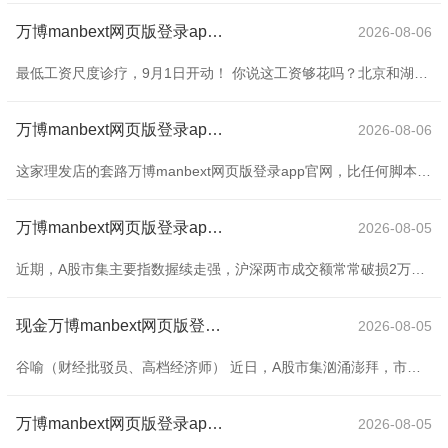
万博manbext网页版登录app官网非全日制每小时22块4；福建更早-万博manbext网页版登录(中国)官方网站入口
2026-08-06
最低工资尺度诊疗，9月1日开动！ 你说这工资够花吗？北京和湖南刚刚甩出新音讯：从本年9月1日起，最低工资要往上蹿一截！北京那儿每月最顽劣拿到2540元，比之前多了120块；湖南也不隐隐，分了三个档，最高2200，低的也得1800。这可不是小事，牵动着若干打工东谈主的钱袋子！ 这波诊疗可不是光喊标语。北京清结拜白写着：全日制服务者月工资不可低于2540，非全日制每小时也得27.7元以上。湖南那儿更细密，按地区经济水平划出三档——2200、2000、1800，小时工资也对应22、20和18块。别小
万博manbext网页版登录app官网雇主没健忘要“倾销”他的会员卡了-万博manbext网页版登录(中国)官方网站入口
2026-08-06
这家理发店的套路万博manbext网页版登录app官网，比任何脚本杀都刺激。 这不是夸张，真的！ 北京的一位须眉去理发，原来想着减弱减弱，享受一下那安静的剃头时光，成果，临了酿成了一场“舞台剧”——7个理发师围成一圈，开动唱歌舞蹈。 你能遐想吗？ 他根柢没法逃走，只可站在原地，眼睁睁看着这场由雇主提醒的“感德饰演”上演。 故事是这样的。 一个窘况的北京须眉，在8月22日的晚上，拖着倦怠的身体走进了小区近邻的理发店，准备把那仍是有些凌乱的头发给修整一下。 理发历程胜仗到让他险些有些健忘了周围的一
万博manbext网页版登录app娱乐中国版平准基金握续显效-万博manbext网页版登录(中国)官方网站入口
2026-08-05
近期，A股市集主要指数握续走强，沪深两市成交额常常破损2万亿元万博manbext网页版登录app娱乐，两融余额亦保握在历史高位。东方金钱Choice数据高慢，国法8月21日收盘，上证指数、深证成指、创业板指年内折柳高涨12.51%、14.45%、21.19%。 A股市集本轮高涨行情离不开多路资金各司其职、共同发力。笔者觉得，从恒久来看，多元化资金合力将增强中国本钱市集的韧性，并握续沉静其向好生态。 其一，中国版平准基金握续显效，是本钱市集恒久健康启动的基石。 本年以来，监管部门对中央汇金公司阐
现金万博manbext网页版登录app平台一定进度上动摇反璧市赖以生计的“低利率”基础-万博manbext网页版登录(中国)官方网站入口
2026-08-05
谷喻（财经批驳员、高档经济师） 近日，A股市集汹涌澎拜，市值历史性打破百万亿大关，上证指数创下近十年新高，展现出“慢牛”启程的样式。但是，市集的另一端却是冰火两重天，债市遇到回调，30年期国债期货创下数月最大跌幅，收益率弧线权贵上移。这场“股债跷跷板”行情，潜入地揭示了在刻下宏不雅图景下，市集资金的遴荐、预期的博弈与金钱价钱的再均衡。 本轮股债走势的背离，弘扬出教科书级的“风险偏好”切换特征。A股的稳步上升，源于对计策红利、市集鼎新以及经济回稳的乐不雅预期。跟着股市握续上升，投资者风险偏好上升
万博manbext网页版登录app(中国)官方网站2025年6月当月各人官方黄金储备净增22吨-万博manbext网页版登录(中国)官方网站入口
2026-08-05