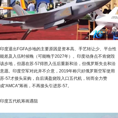
印度退出FGFA步地的主要原因是资本高、手艺转让少、平台性
能差及入伍时候晚（可能晚于2027年）。印度动身点不肯烧毁
该步地，但愿在苏-57得胜入伍后重新和洽，但俄罗斯失去和洽
意愿。印度空军对此并不介意，2019年称只好俄罗斯空军使用
苏-57才接头采购，自后满盈烧毁入口五代机，转而全力赞
成“AMCA”筹画，不再接头引进苏-57。
印度五代机筹画遇阻