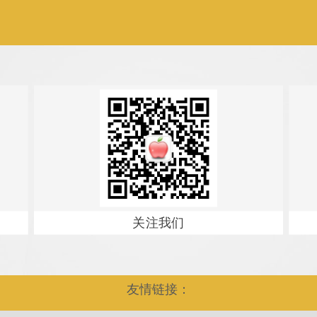
关注我们
友情链接：