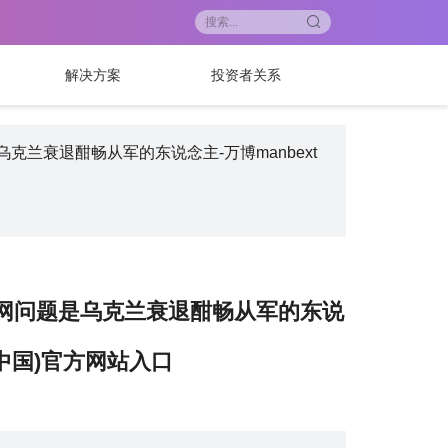
解决方案
投资者关系
是乌克兰衰退酣畅从军的东说念主-万博manbext
p官网问题是乌克兰衰退酣畅从军的东说
(中国)官方网站入口