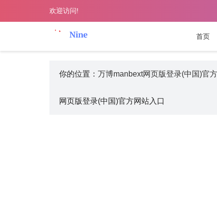
欢迎访问!
首页
你的位置：
万博manbext网页版登录(中国)
网页版登录(中国)官方网站入口