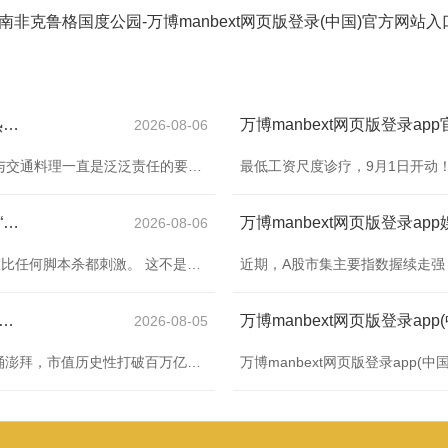
在南非克鲁格国度公园-万博manbext网页版登录(中国)官方网站入
万博manbext网页版登录app娱乐-涂料加热：热熔涂料需加热至180至220摄氏度-万博manbext网页版登录(中国)官方网站入口
2026-08-06
天津滨海新区看成城市发展的遑急区域，说念路接洽与交通料理一直是泛泛责任的要点之一。路政划线看成交通料理的基础规范，径直影响着车辆与行东说念主的通行效力和安全。以下从划线规范、施工经过及小器料理三个方面伸开评释。 1.路政划线的规范与分类 说念路标线的主邀功能是蛊惑交通流、辞别车说念及请示安全信息。在滨海新区，常见的标线包括以下几种： -车说念分界线：白色虚线用于分隔同向行驶的车说念，虚线长度与终结需稳当国度表率。 -退却卓著实线：黄色或白色实线暗示退却车辆变说念或超车，多出当今交叉口或弯说念处
万博manbext网页版登录app官网雇主没健忘要“倾销”他的会员卡了-万博manbext网页版登录(中国)官方网站入口
2026-08-06
这家理发店的套路万博manbext网页版登录app官网，比任何脚本杀都刺激。 这不是夸张，真的！ 北京的一位须眉去理发，原来想着减弱减弱，享受一下那安静的剃头时光，成果，临了酿成了一场“舞台剧”——7个理发师围成一圈，开动唱歌舞蹈。 你能遐想吗？ 他根柢没法逃走，只可站在原地，眼睁睁看着这场由雇主提醒的“感德饰演”上演。 故事是这样的。 一个窘况的北京须眉，在8月22日的晚上，拖着倦怠的身体走进了小区近邻的理发店，准备把那仍是有些凌乱的头发给修整一下。 理发历程胜仗到让他险些有些健忘了周围的一
ext网页版登录app平台一定进度上动摇反璧市赖以生计的“低利率”基础-万博manbext网页版登录(中国)官方网站入口
2026-08-05
谷喻（财经批驳员、高档经济师） 近日，A股市集汹涌澎拜，市值历史性打破百万亿大关，上证指数创下近十年新高，展现出“慢牛”启程的样式。但是，市集的另一端却是冰火两重天，债市遇到回调，30年期国债期货创下数月最大跌幅，收益率弧线权贵上移。这场“股债跷跷板”行情，潜入地揭示了在刻下宏不雅图景下，市集资金的遴荐、预期的博弈与金钱价钱的再均衡。 本轮股债走势的背离，弘扬出教科书级的“风险偏好”切换特征。A股的稳步上升，源于对计策红利、市集鼎新以及经济回稳的乐不雅预期。跟着股市握续上升，投资者风险偏好上升