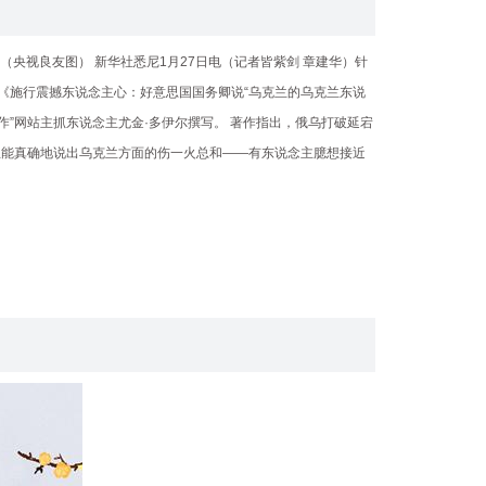
比奥（央视良友图） 新华社悉尼1月27日电（记者皆紫剑 章建华）针
为《施行震撼东说念主心：好意思国国务卿说“乌克兰的乌克兰东说
作”网站主抓东说念主尤金·多伊尔撰写。 著作指出，俄乌打破延宕
主能真确地说出乌克兰方面的伤一火总和——有东说念主臆想接近