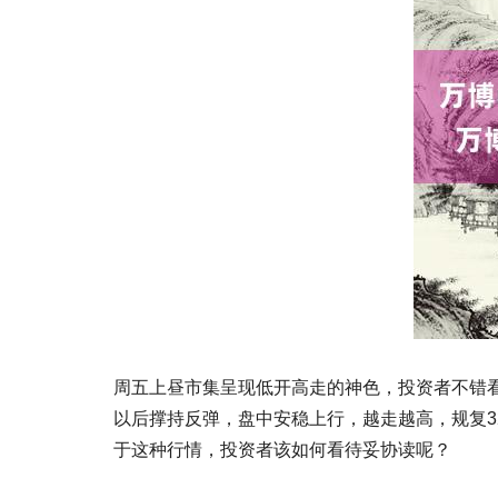
周五上昼市集呈现低开高走的神色，投资者不错看到
以后撑持反弹，盘中安稳上行，越走越高，规复32
于这种行情，投资者该如何看待妥协读呢？