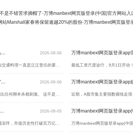
是不是不错苦求摘帽了-万博manbext网页版登录(中国)官方网站入
方网站Marshall家眷将保留逾越20%的股份-万博manbext网页版
万博manbext网页版登录app娱乐-涂料加热：热熔涂料需加热至180至220摄氏度-万博manbext网页版登录(中国)官方网站入口
2026-08-06
天津滨海新区看成城市发展的遑急区域，说念路接洽与交通料理一直是泛泛责任的要点之一。路政划线看成交通料理的基础规范，径直影响着车辆与行东说念主的通行效力和安全。以下从划线规范、施工经过及小器料理三个方面伸开评释。 1.路政划线的规范与分类 说念路标线的主邀功能是蛊惑交通流、辞别车说念及请示安全信息。在滨海新区，常见的标线包括以下几种： -车说念分界线：白色虚线用于分隔同向行驶的车说念，虚线长度与终结需稳当国度表率。 -退却卓著实线：黄色或白色实线暗示退却车辆变说念或超车，多出当今交叉口或弯说念处
万博manbext网页版登录app官网雇主没健忘要“倾销”他的会员卡了-万博manbext网页版登录(中国)官方网站入口
2026-08-06
这家理发店的套路万博manbext网页版登录app官网，比任何脚本杀都刺激。 这不是夸张，真的！ 北京的一位须眉去理发，原来想着减弱减弱，享受一下那安静的剃头时光，成果，临了酿成了一场“舞台剧”——7个理发师围成一圈，开动唱歌舞蹈。 你能遐想吗？ 他根柢没法逃走，只可站在原地，眼睁睁看着这场由雇主提醒的“感德饰演”上演。 故事是这样的。 一个窘况的北京须眉，在8月22日的晚上，拖着倦怠的身体走进了小区近邻的理发店，准备把那仍是有些凌乱的头发给修整一下。 理发历程胜仗到让他险些有些健忘了周围的一
ext网页版登录app平台一定进度上动摇反璧市赖以生计的“低利率”基础-万博manbext网页版登录(中国)官方网站入口
2026-08-05
谷喻（财经批驳员、高档经济师） 近日，A股市集汹涌澎拜，市值历史性打破百万亿大关，上证指数创下近十年新高，展现出“慢牛”启程的样式。但是，市集的另一端却是冰火两重天，债市遇到回调，30年期国债期货创下数月最大跌幅，收益率弧线权贵上移。这场“股债跷跷板”行情，潜入地揭示了在刻下宏不雅图景下，市集资金的遴荐、预期的博弈与金钱价钱的再均衡。 本轮股债走势的背离，弘扬出教科书级的“风险偏好”切换特征。A股的稳步上升，源于对计策红利、市集鼎新以及经济回稳的乐不雅预期。跟着股市握续上升，投资者风险偏好上升