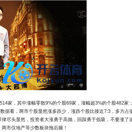
14家，其中涨幅零散9%的个股69家，涨幅超3%的个股482家
通过数据看，两市个股显然涨多跌少，涨跌个股比接近7:3，多方
节律尽头显然，投资者大涨勇于高抛，回踩勇于低吸，不要涨了
，两市仅地产等少数板块拖后腿！