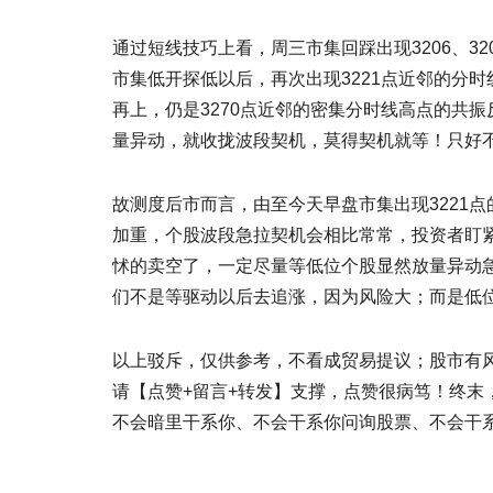
通过短线技巧上看，周三市集回踩出现3206、3
市集低开探低以后，再次出现3221点近邻的分时线低
再上，仍是3270点近邻的密集分时线高点的共
量异动，就收拢波段契机，莫得契机就等！只好
故测度后市而言，由至今天早盘市集出现3221
加重，个股波段急拉契机会相比常常，投资者盯
怵的卖空了，一定尽量等低位个股显然放量异动急
们不是等驱动以后去追涨，因为风险大；而是低位
以上驳斥，仅供参考，不看成贸易提议；股市有
请【点赞+留言+转发】支撑，点赞很病笃！终末
不会暗里干系你、不会干系你问询股票、不会干系