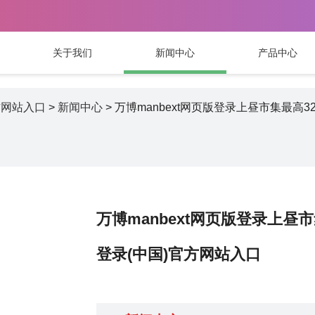
关于我们
新闻中心
产品中心
官方网站入口
>
新闻中心
> 万博manbext网页版登录上昼市集最高32
万博manbext网页版登录上昼市集
登录(中国)官方网站入口