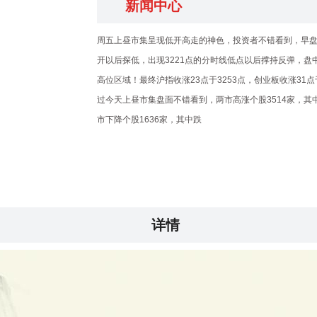
新闻中心
周五上昼市集呈现低开高走的神色，投资者不错看到，早盘沪
开以后探低，出现3221点的分时线低点以后撑持反弹，盘
高位区域！最终沪指收涨23点于3253点，创业板收涨31
过今天上昼市集盘面不错看到，两市高涨个股3514家，其中
市下降个股1636家，其中跌
详情