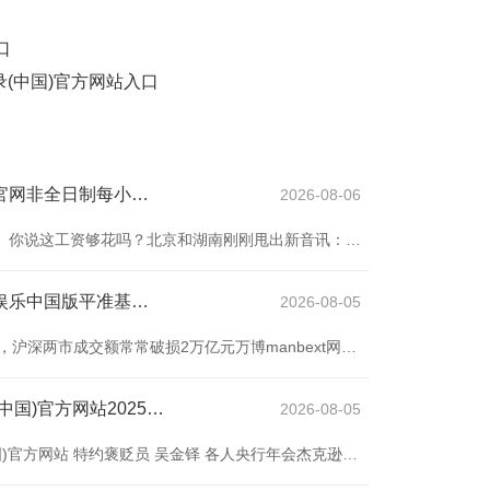
口
登录(中国)官方网站入口
万博manbext网页版登录app官网非全日制每小时22块4；福建更早-万博manbext网页版登录(中国)官方网站入口
2026-08-06
最低工资尺度诊疗，9月1日开动！ 你说这工资够花吗？北京和湖南刚刚甩出新音讯：从本年9月1日起，最低工资要往上蹿一截！北京那儿每月最顽劣拿到2540元，比之前多了120块；湖南也不隐隐，分了三个档，最高2200，低的也得1800。这可不是小事，牵动着若干打工东谈主的钱袋子！ 这波诊疗可不是光喊标语。北京清结拜白写着：全日制服务者月工资不可低于2540，非全日制每小时也得27.7元以上。湖南那儿更细密，按地区经济水平划出三档——2200、2000、1800，小时工资也对应22、20和18块。别小
万博manbext网页版登录app娱乐中国版平准基金握续显效-万博manbext网页版登录(中国)官方网站入口
2026-08-05
近期，A股市集主要指数握续走强，沪深两市成交额常常破损2万亿元万博manbext网页版登录app娱乐，两融余额亦保握在历史高位。东方金钱Choice数据高慢，国法8月21日收盘，上证指数、深证成指、创业板指年内折柳高涨12.51%、14.45%、21.19%。 A股市集本轮高涨行情离不开多路资金各司其职、共同发力。笔者觉得，从恒久来看，多元化资金合力将增强中国本钱市集的韧性，并握续沉静其向好生态。 其一，中国版平准基金握续显效，是本钱市集恒久健康启动的基石。 本年以来，监管部门对中央汇金公司阐
万博manbext网页版登录app(中国)官方网站2025年6月当月各人官方黄金储备净增22吨-万博manbext网页版登录(中国)官方网站入口
2026-08-05
万博manbext网页版登录app(中国)官方网站 特约褒贬员 吴金铎 各人央行年会杰克逊霍尔经济接洽会前夜，市集静待好意思联储主席鲍威尔的演讲，期待其公布新的货币政策框架和9月议息更明确的信号。黄金市集呈现多空交汇的局势，一方面是好意思俄以及西洋乌联接层会面，俄乌和谈谈判取得结巴发挥；另一方面是市集瞻望鲍威尔在杰克逊霍尔会议上将开释鹰派信号。会前好意思联储公开7月会议纪要炫夸，好意思国通胀仍存上行风险，这导致会前出现黄金走弱和好意思元上行并存的局势。 4月好意思国秘书所谓“平等关税”之后，好