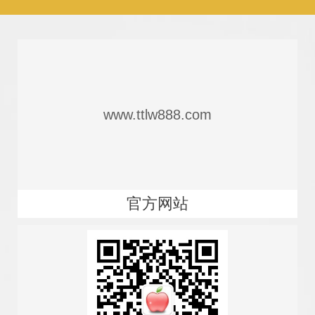
www.ttlw888.com
官方网站