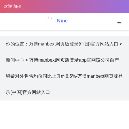
欢迎访问!
你的位置：
万博manbext网页版登录(中国)官方网站入口
>
新闻中心
> 万博manbext网页版登录app官网该公司自产
铝锭对外售售均价同比上升约6.5%-万博manbext网页版登
录(中国)官方网站入口