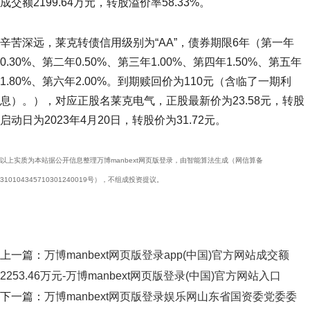
成交额2199.64万元，转股溢价率58.33%。
辛苦深远，莱克转债信用级别为“AA”，债券期限6年（第一年
0.30%、第二年0.50%、第三年1.00%、第四年1.50%、第五年
1.80%、第六年2.00%。到期赎回价为110元（含临了一期利
息）。），对应正股名莱克电气，正股最新价为23.58元，转股
启动日为2023年4月20日，转股价为31.72元。
以上实质为本站据公开信息整理万博manbext网页版登录，由智能算法生成（网信算备
310104345710301240019号），不组成投资提议。
上一篇：
万博manbext网页版登录app(中国)官方网站成交额
2253.46万元-万博manbext网页版登录(中国)官方网站入口
下一篇：
万博manbext网页版登录娱乐网山东省国资委党委委