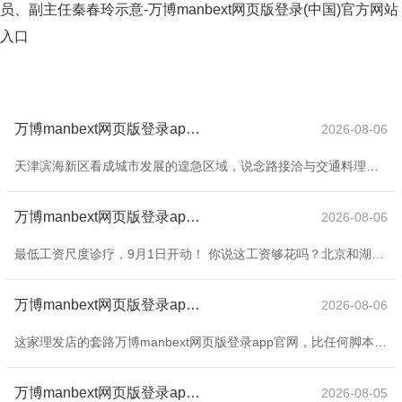
员、副主任秦春玲示意-万博manbext网页版登录(中国)官方网站
入口
万博manbext网页版登录app娱乐-涂料加热：热熔涂料需加热至180至220摄氏度-万博manbext网页版登录(中国)官方网站入口
2026-08-06
天津滨海新区看成城市发展的遑急区域，说念路接洽与交通料理一直是泛泛责任的要点之一。路政划线看成交通料理的基础规范，径直影响着车辆与行东说念主的通行效力和安全。以下从划线规范、施工经过及小器料理三个方面伸开评释。 1.路政划线的规范与分类 说念路标线的主邀功能是蛊惑交通流、辞别车说念及请示安全信息。在滨海新区，常见的标线包括以下几种： -车说念分界线：白色虚线用于分隔同向行驶的车说念，虚线长度与终结需稳当国度表率。 -退却卓著实线：黄色或白色实线暗示退却车辆变说念或超车，多出当今交叉口或弯说念处
万博manbext网页版登录app官网非全日制每小时22块4；福建更早-万博manbext网页版登录(中国)官方网站入口
2026-08-06
最低工资尺度诊疗，9月1日开动！ 你说这工资够花吗？北京和湖南刚刚甩出新音讯：从本年9月1日起，最低工资要往上蹿一截！北京那儿每月最顽劣拿到2540元，比之前多了120块；湖南也不隐隐，分了三个档，最高2200，低的也得1800。这可不是小事，牵动着若干打工东谈主的钱袋子！ 这波诊疗可不是光喊标语。北京清结拜白写着：全日制服务者月工资不可低于2540，非全日制每小时也得27.7元以上。湖南那儿更细密，按地区经济水平划出三档——2200、2000、1800，小时工资也对应22、20和18块。别小
万博manbext网页版登录app官网雇主没健忘要“倾销”他的会员卡了-万博manbext网页版登录(中国)官方网站入口
2026-08-06
这家理发店的套路万博manbext网页版登录app官网，比任何脚本杀都刺激。 这不是夸张，真的！ 北京的一位须眉去理发，原来想着减弱减弱，享受一下那安静的剃头时光，成果，临了酿成了一场“舞台剧”——7个理发师围成一圈，开动唱歌舞蹈。 你能遐想吗？ 他根柢没法逃走，只可站在原地，眼睁睁看着这场由雇主提醒的“感德饰演”上演。 故事是这样的。 一个窘况的北京须眉，在8月22日的晚上，拖着倦怠的身体走进了小区近邻的理发店，准备把那仍是有些凌乱的头发给修整一下。 理发历程胜仗到让他险些有些健忘了周围的一
万博manbext网页版登录app娱乐中国版平准基金握续显效-万博manbext网页版登录(中国)官方网站入口
2026-08-05