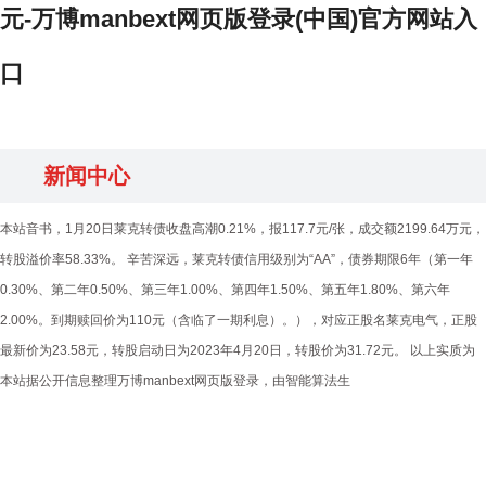
元-万博manbext网页版登录(中国)官方网站入
口
新闻中心
本站音书，1月20日莱克转债收盘高潮0.21%，报117.7元/张，成交额2199.64万元，
转股溢价率58.33%。 辛苦深远，莱克转债信用级别为“AA”，债券期限6年（第一年
0.30%、第二年0.50%、第三年1.00%、第四年1.50%、第五年1.80%、第六年
2.00%。到期赎回价为110元（含临了一期利息）。），对应正股名莱克电气，正股
最新价为23.58元，转股启动日为2023年4月20日，转股价为31.72元。 以上实质为
本站据公开信息整理万博manbext网页版登录，由智能算法生