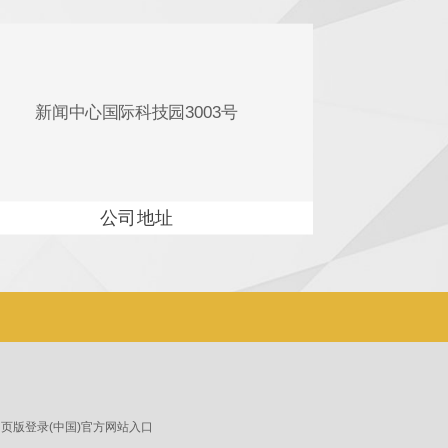
新闻中心国际科技园3003号
公司地址
xt网页版登录(中国)官方网站入口