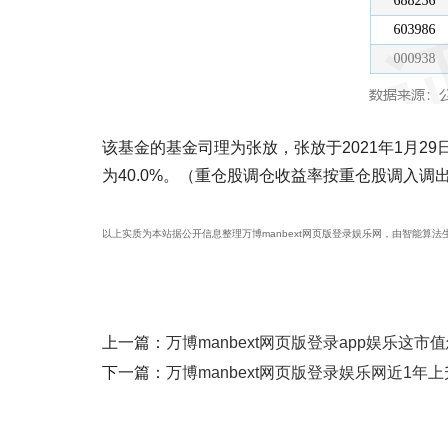
该基金的基金司理为张放，张放于2021年1月2
为40.0%。（重仓股调仓收益率按重仓股调入调
以上实质为本站据公开信息整理万博manbext网页版登录娱乐网，由智能算法生成（
上一篇：
万博manbext网页版登录app娱乐这
下一篇：
万博manbext网页版登录娱乐网近1年上升