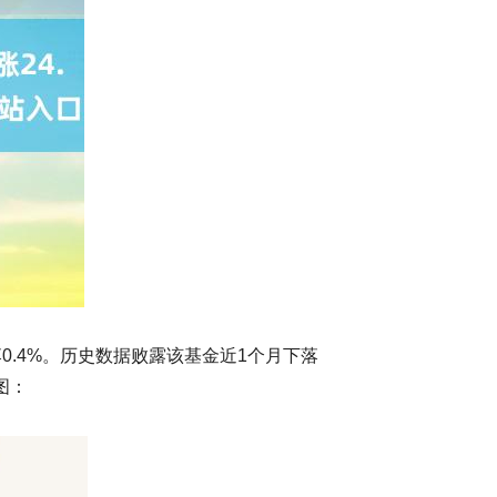
落0.4%。历史数据败露该基金近1个月下落
图：