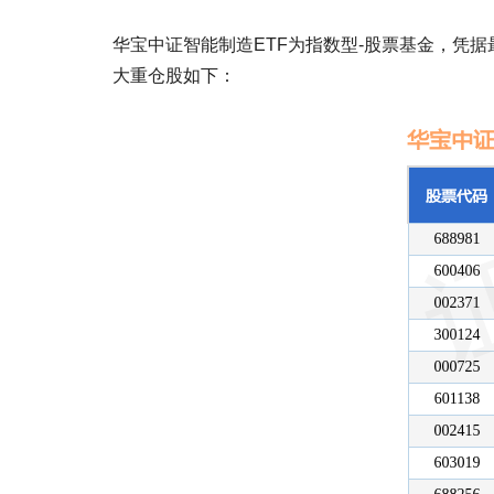
华宝中证智能制造ETF为指数型-股票基金，凭据
大重仓股如下：