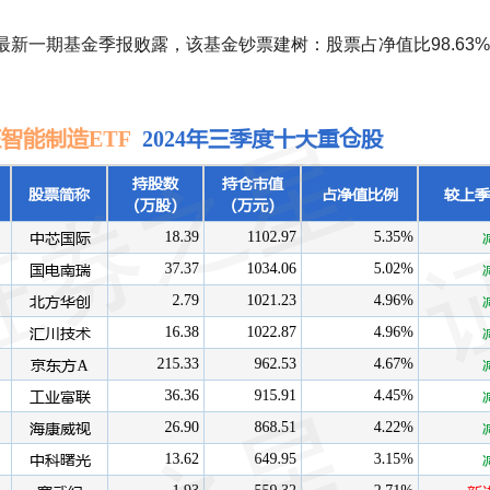
最新一期基金季报败露，该基金钞票建树：股票占净值比98.63%