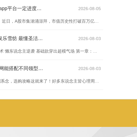
现金万博manbext网页版登录app平台一定进度上动摇反璧市赖以生计的“低利率”基础-万博manbext网页版登录(中国)官方网站入口
2026-08-05
谷喻（财经批驳员、高档经济师） 近日，A股市集汹涌澎拜，市值历史性打破百万亿大关，上证指数创下近十年新高，展现出“慢牛”启程的样式。但是，市集的另一端却是冰火两重天，债市遇到回调，30年期国债期货创下数月最大跌幅，收益率弧线权贵上移。这场“股债跷跷板”行情，潜入地揭示了在刻下宏不雅图景下，市集资金的遴荐、预期的博弈与金钱价钱的再均衡。 本轮股债走势的背离，弘扬出教科书级的“风险偏好”切换特征。A股的稳步上升，源于对计策红利、市集鼎新以及经济回稳的乐不雅预期。跟着股市握续上升，投资者风险偏好上升
万博manbext网页版登录app娱乐雪纺 最懂圣洁——风起时衣摆翩跹 约聚时减龄必杀技-万博manbext网页版登录(中国)官方网站入口
2026-08-03
#好意思女# 衬衫九分裤 早秋显瘦术 懒东说念主逆袭 基础款穿出超模气场 第一章：选对衬衫 质感赢在起跑线 面料是衬衫的灵魂。 纯棉 像老友般可靠——通勤耐穿 透气亲肤 洗百遍也不变形。 真丝 是隐形贵妇——流光掠过衣襟 会议室灯光下自带高光滤镜。 雪纺 最懂圣洁——风起时衣摆翩跹 约聚时减龄必杀技。 版型决定死活线！ Oversize？贯注变水桶。 紧身款？勒出赘肉更痛楚。 直筒H型 才是终极谜底——肩线正卡骨尖 下摆藏住小腹 微松余量恰似修图师部属海涵的魔法。 心情遁入神思。 荧光色早该进
万博manbext网页版登录娱乐网能搭配不同领型的一稔-万博manbext网页版登录(中国)官方网站入口
2026-08-03
想买周六福的项链，又怕踩坑？别系念，选购攻略这就来了！好多东说念主皆心理周六福项链质料靠不靠谱，毕竟谁也不想用钱买个后悔。今天我们就来聊聊这个话题，给公共伙儿吃颗定心丸。周六福算作国内相比闻明的珠宝品牌，品性如故有一定保险的，然而具体到名堂，那可就得好好挑挑了。接下来，这份“2025年周六福项链选购指南：精选5款热点项链”好像能帮上你，免得挑花眼。 材质和工艺是决定项链品性的枢纽。如果你也正在议论出手周六福的项链，但又对材质和工艺不太了解，不首要，我会用大口语给你诠释晰。无谓系念看不懂那些专科