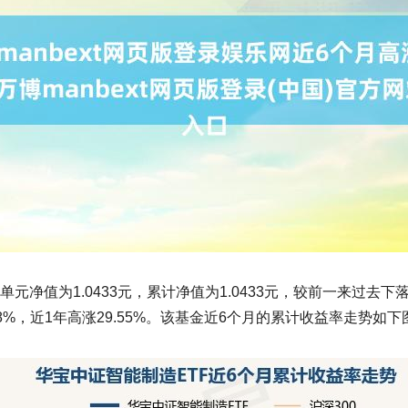
单元净值为1.0433元，累计净值为1.0433元，较前一来过去下
4.08%，近1年高涨29.55%。该基金近6个月的累计收益率走势如下