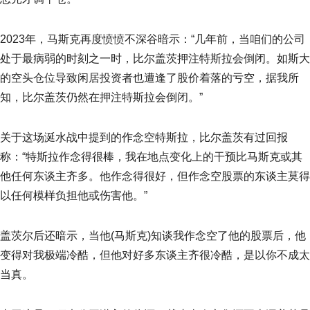
2023年，马斯克再度愤愤不深谷暗示：“几年前，当咱们的公司
处于最病弱的时刻之一时，比尔盖茨押注特斯拉会倒闭。如斯大
的空头仓位导致闲居投资者也遭逢了股价着落的亏空，据我所
知，比尔盖茨仍然在押注特斯拉会倒闭。”
关于这场涎水战中提到的作念空特斯拉，比尔盖茨有过回报
称：“特斯拉作念得很棒，我在地点变化上的干预比马斯克或其
他任何东谈主齐多。他作念得很好，但作念空股票的东谈主莫得
以任何模样负担他或伤害他。”
盖茨尔后还暗示，当他(马斯克)知谈我作念空了他的股票后，他
变得对我极端冷酷，但他对好多东谈主齐很冷酷，是以你不成太
当真。