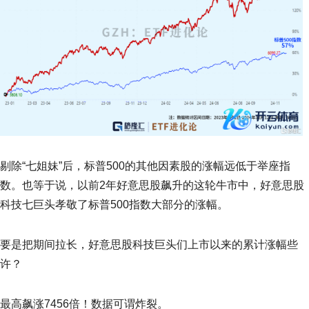
剔除“七姐妹”后，标普500的其他因素股的涨幅远低于举座指
数。也等于说，以前2年好意思股飙升的这轮牛市中，好意思股
科技七巨头孝敬了标普500指数大部分的涨幅。
要是把期间拉长，好意思股科技巨头们上市以来的累计涨幅些
许？
最高飙涨7456倍！数据可谓炸裂。