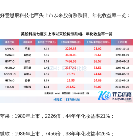
好意思股科技七巨头上市以来股价涨跌幅、年化收益率一览：
苹果：1980年上市，2226倍，44年年化收益率21%；
微软：1986年上市，7456倍，38年年化收益率26%；